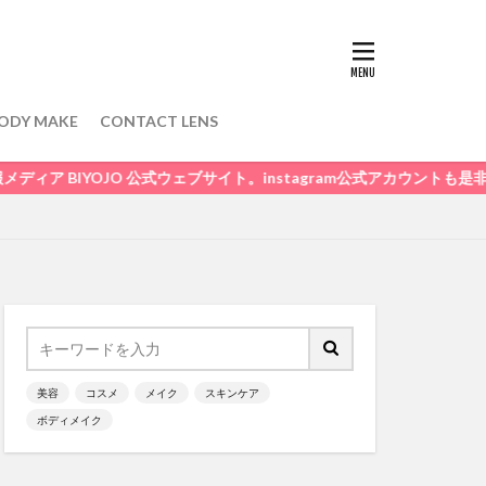
ODY MAKE
CONTACT LENS
O 公式ウェブサイト。instagram公式アカウントも是非、チェックして
美容
コスメ
メイク
スキンケア
ボディメイク