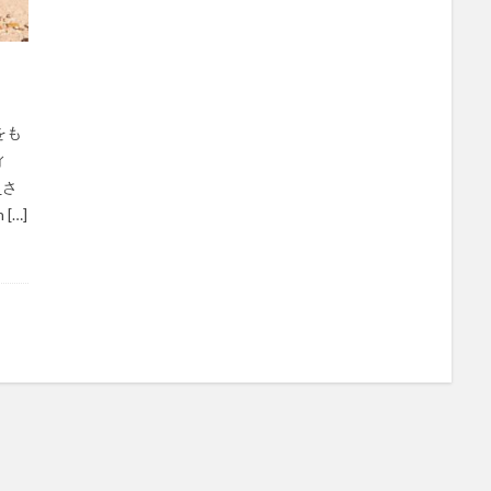
をも
ィ
__さ
[…]