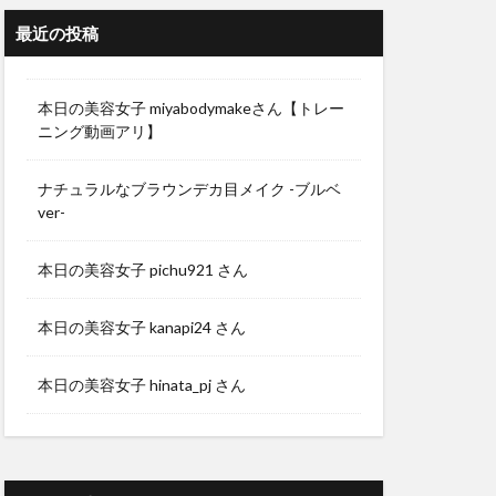
最近の投稿
本日の美容女子 miyabodymakeさん【トレー
ニング動画アリ】
ナチュラルなブラウンデカ目メイク -ブルベ
ver-
本日の美容女子 pichu921 さん
本日の美容女子 kanapi24 さん
本日の美容女子 hinata_pj さん