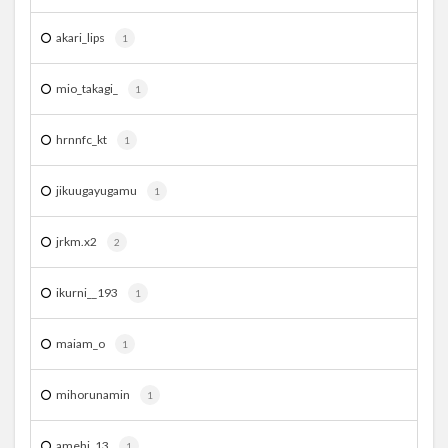
akari_lips
1
mio_takagi_
1
hrnnfc_kt
1
jikuugayugamu
1
jrkm.x2
2
ikurni__193
1
maiam_o
1
mihorunamin
1
amehi_13
1