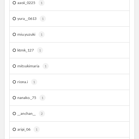
aaoii_0225
1
yura__0613
1
miu.yuzuki
1
ktmk_127
1
mitsukimaria
1
riona.i
1
nanako._75
1
__anchan__
2
aripi_06
1