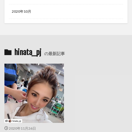
2020年10月
hinata_pj
の最新記事
2020年11月26日