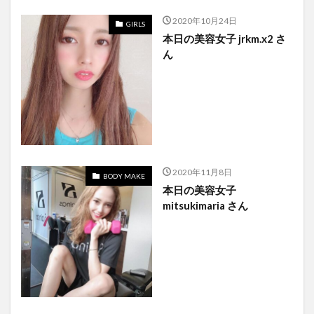
2020年10月24日
GIRLS
本日の美容女子 jrkm.x2 さ
ん
2020年11月8日
BODY MAKE
本日の美容女子
mitsukimaria さん