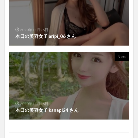
2020年11月26日
本日の美容女子 aripi_06 さん
Next
2020年11月26日
本日の美容女子 kanapi24 さん