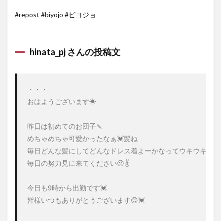
#repost #biyojo #ビヨジョ
hinata_pj さんの投稿文
・・・
おはようございます☀
昨日は初めてのお団子🍡
めちゃめちゃ可愛かったなぁ💓髪ね
毎日どんな髪にしてどんなドレス着よーかなってウキウキしな
毎日の努力見に来てください😜✌️
今日も9時から出勤です💓
皆様いつもありがとうございます😊💓