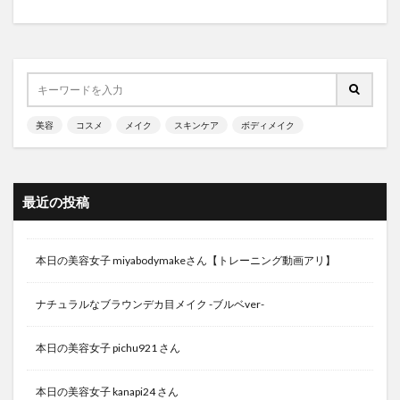
美容
コスメ
メイク
スキンケア
ボディメイク
最近の投稿
本日の美容女子 miyabodymakeさん【トレーニング動画アリ】
ナチュラルなブラウンデカ目メイク -ブルベver-
本日の美容女子 pichu921 さん
本日の美容女子 kanapi24 さん