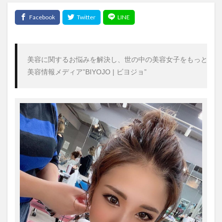
美容に関するお悩みを解決し、世の中の美容女子をもっとキレ
美容情報メディア”BIYOJO | ビヨジョ”