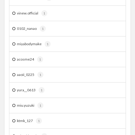
vinew.official
1
0102_nanao
1
miyabodymake
1
acosme24
1
aaoii_0225
1
yura__0613
1
miu.yuzuki
1
ktmk_127
1