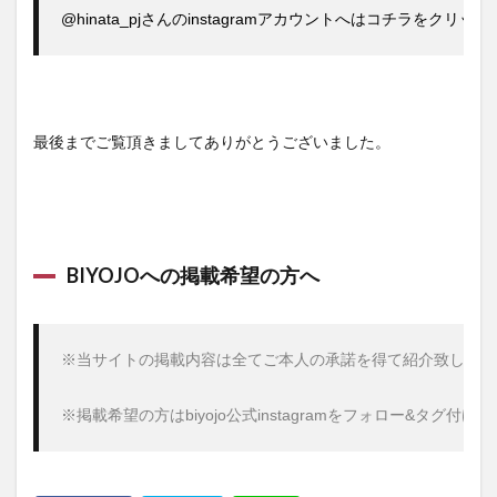
@hinata_pjさんのinstagramアカウントへはコチラをクリック
最後までご覧頂きましてありがとうございました。
BIYOJOへの掲載希望の方へ
※当サイトの掲載内容は全てご本人の承諾を得て紹介致してお
※掲載希望の方はbiyojo公式instagramをフォロー&タグ付け