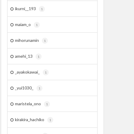
ikurni__193
1
maiam_o
1
mihorunamin
1
amehi_13
1
_ayakokawai_
1
_yui1030_
1
maristela_ono
1
kirakira_hachiko
1