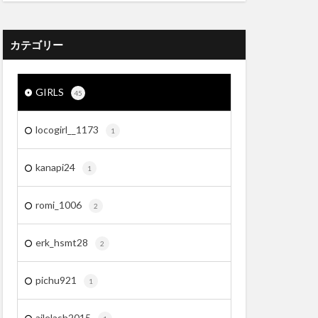
カテゴリー
GIRLS
45
locogirl__1173
1
kanapi24
1
romi_1006
2
erk_hsmt28
2
pichu921
1
ailelash2015