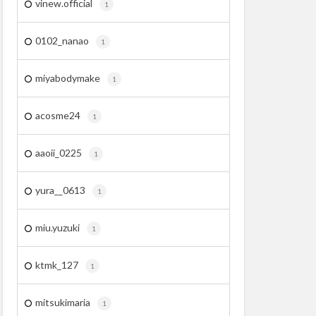
vinew.official
1
0102_nanao
1
miyabodymake
1
acosme24
1
aaoii_0225
1
yura__0613
1
miu.yuzuki
1
ktmk_127
1
mitsukimaria
1