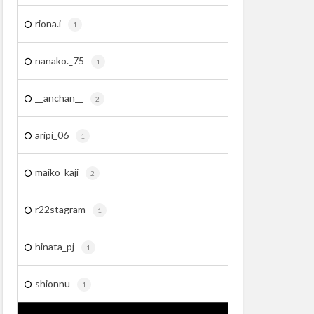
riona.i
1
nanako._75
1
__anchan__
2
aripi_06
1
maiko_kaji
2
r22stagram
1
hinata_pj
1
shionnu
1