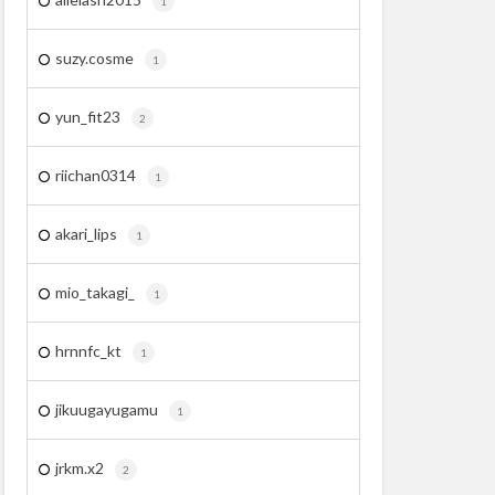
1
suzy.cosme
1
yun_fit23
2
riichan0314
1
akari_lips
1
mio_takagi_
1
hrnnfc_kt
1
jikuugayugamu
1
jrkm.x2
2