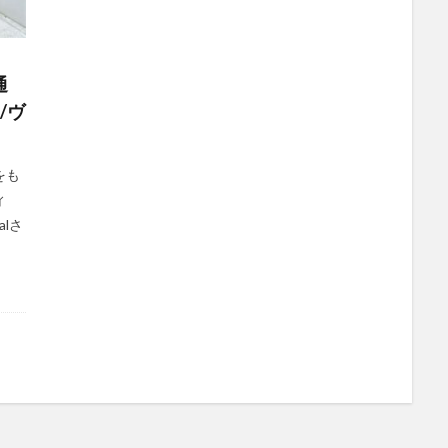
通
/ヴ
をも
ィ
ialさ