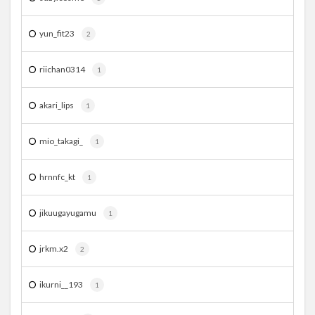
yun_fit23
2
riichan0314
1
akari_lips
1
mio_takagi_
1
hrnnfc_kt
1
jikuugayugamu
1
jrkm.x2
2
ikurni__193
1