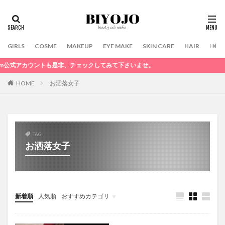
GIRLS
COSME
MAKEUP
EYE MAKE
SKIN CARE
HAIR
HAIR
公式アカウントも是非、チェックしてみて下さいませ。
HOME
お洒落女子
TAG
お洒落女子
新着順
人気順
おすすめカテゴリ
COSME