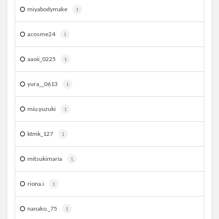
miyabodymake
1
acosme24
1
aaoii_0225
1
yura__0613
1
miu.yuzuki
1
ktmk_127
1
mitsukimaria
1
riona.i
1
nanako._75
1