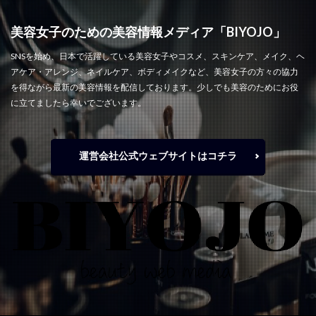
美容女子のための美容情報メディア「BIYOJO」
SNSを始め、日本で活躍している美容女子やコスメ、スキンケア、メイク、ヘ
アケア・アレンジ、ネイルケア、ボディメイクなど、美容女子の方々の協力
を得ながら最新の美容情報を配信しております。少しでも美容のためにお役
に立てましたら幸いでございます。
運営会社公式ウェブサイトはコチラ