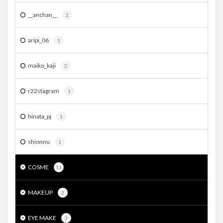
__anchan__
2
aripi_06
1
maiko_kaji
2
r22stagram
1
hinata_pj
1
shionnu
1
COSME
11
MAKEUP
2
EYE MAKE
3