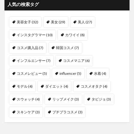
人気の検索タグ
美容女子
(32)
美女
(29)
美人
(27)
インスタグラマー
(10)
カワイイ
(8)
コスメ購入品
(7)
韓国コスメ
(7)
インフルエンサー
(7)
コスメマニア
(6)
コスメレビュー
(5)
influencer
(5)
水着
(4)
モデル
(4)
ダイエット
(4)
コスメオタク
(4)
スウォッチ
(4)
リップメイク
(3)
タビジョ
(3)
スキンケア
(3)
プチプラコスメ
(3)