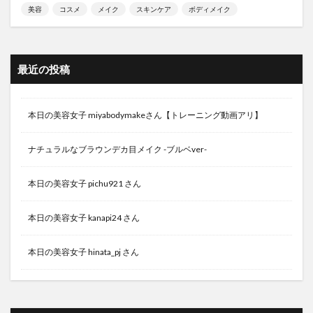
美容
コスメ
メイク
スキンケア
ボディメイク
最近の投稿
本日の美容女子 miyabodymakeさん【トレーニング動画アリ】
ナチュラルなブラウンデカ目メイク -ブルベver-
本日の美容女子 pichu921 さん
本日の美容女子 kanapi24 さん
本日の美容女子 hinata_pj さん