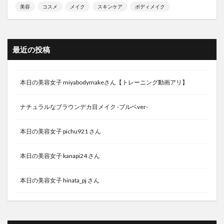
美容
コスメ
メイク
スキンケア
ボディメイク
最近の投稿
本日の美容女子 miyabodymakeさん【トレーニング動画アリ】
ナチュラルなブラウンデカ目メイク -ブルベver-
本日の美容女子 pichu921 さん
本日の美容女子 kanapi24 さん
本日の美容女子 hinata_pj さん