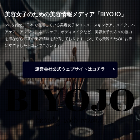
美容女子のための美容情報メディア「BIYOJO」
SNSを始め、日本で活躍している美容女子やコスメ、スキンケア、メイク、ヘ
アケア・アレンジ、ネイルケア、ボディメイクなど、美容女子の方々の協力
を得ながら最新の美容情報を配信しております。少しでも美容のためにお役
に立てましたら幸いでございます。
運営会社公式ウェブサイトはコチラ