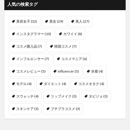
人気の検索タグ
美容女子
(32)
美女
(29)
美人
(27)
インスタグラマー
(10)
カワイイ
(8)
コスメ購入品
(7)
韓国コスメ
(7)
インフルエンサー
(7)
コスメマニア
(6)
コスメレビュー
(5)
influencer
(5)
水着
(4)
モデル
(4)
ダイエット
(4)
コスメオタク
(4)
スウォッチ
(4)
リップメイク
(3)
タビジョ
(3)
スキンケア
(3)
プチプラコスメ
(3)