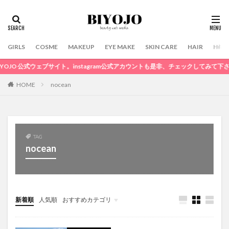
GIRLS
COSME
MAKEUP
EYE MAKE
SKIN CARE
HAIR
HAIR
公式ウェブサイト。instagram公式アカウントも是非、チェックしてみて下さいませ
HOME
nocean
TAG
nocean
新着順
人気順
おすすめカテゴリ
COSME