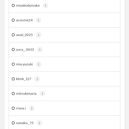
miyabodymake
1
acosme24
1
aaoii_0225
1
yura__0613
1
miu.yuzuki
1
ktmk_127
1
mitsukimaria
1
riona.i
1
nanako._75
1