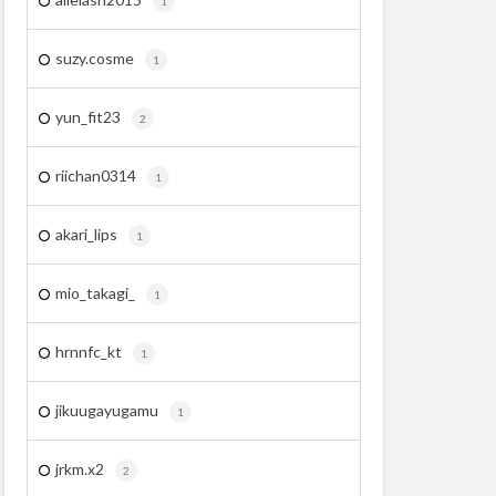
1
suzy.cosme
1
yun_fit23
2
riichan0314
1
akari_lips
1
mio_takagi_
1
hrnnfc_kt
1
jikuugayugamu
1
jrkm.x2
2