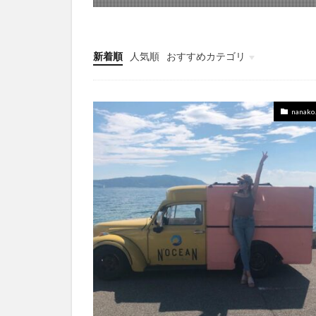
新着順
人気順
おすすめカテゴリ
COSME
nanako