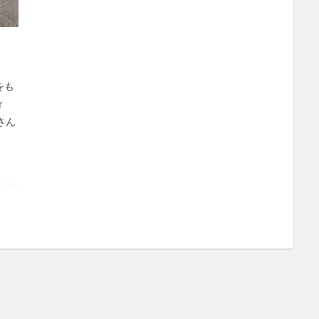
をも
ィ
 さん