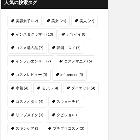
人気の検索タグ
美容女子
(32)
美女
(29)
美人
(27)
インスタグラマー
(10)
カワイイ
(8)
コスメ購入品
(7)
韓国コスメ
(7)
インフルエンサー
(7)
コスメマニア
(6)
コスメレビュー
(5)
influencer
(5)
水着
(4)
モデル
(4)
ダイエット
(4)
コスメオタク
(4)
スウォッチ
(4)
リップメイク
(3)
タビジョ
(3)
スキンケア
(3)
プチプラコスメ
(3)