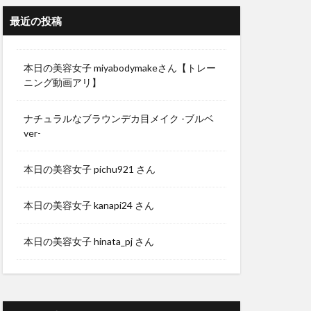
最近の投稿
本日の美容女子 miyabodymakeさん【トレー
ニング動画アリ】
ナチュラルなブラウンデカ目メイク -ブルベ
ver-
本日の美容女子 pichu921 さん
本日の美容女子 kanapi24 さん
本日の美容女子 hinata_pj さん