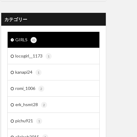
カテゴリー
GIRLS
45
locogirl__1173
1
kanapi24
1
romi_1006
2
erk_hsmt28
2
pichu921
1
ailelash2015