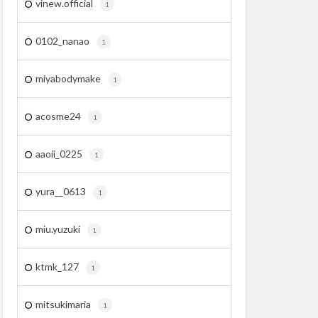
vinew.official
1
0102_nanao
1
miyabodymake
1
acosme24
1
aaoii_0225
1
yura__0613
1
miu.yuzuki
1
ktmk_127
1
mitsukimaria
1