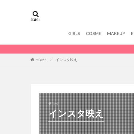
GIRLS
COSME
MAKEUP
E
HOME
インスタ映え
TAG
インスタ映え