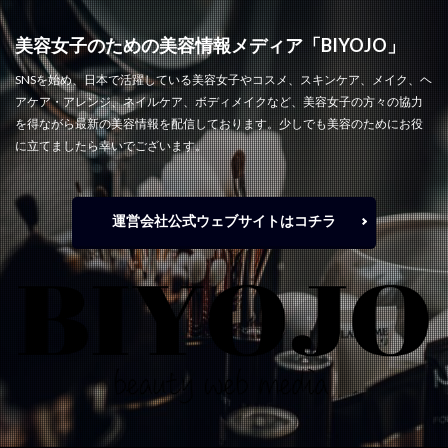
美容女子のための美容情報メディア「BIYOJO」
SNSを始め、日本で活躍している美容女子やコスメ、スキンケア、メイク、ヘ
アケア・アレンジ、ネイルケア、ボディメイクなど、美容女子の方々の協力
を得ながら最新の美容情報を配信しております。少しでも美容のためにお役
に立てましたら幸いでございます。
運営会社公式ウェブサイトはコチラ