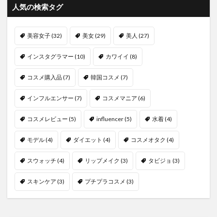
人気の検索タグ
美容女子
(32)
美女
(29)
美人
(27)
インスタグラマー
(10)
カワイイ
(8)
コスメ購入品
(7)
韓国コスメ
(7)
インフルエンサー
(7)
コスメマニア
(6)
コスメレビュー
(5)
influencer
(5)
水着
(4)
モデル
(4)
ダイエット
(4)
コスメオタク
(4)
スウォッチ
(4)
リップメイク
(3)
タビジョ
(3)
スキンケア
(3)
プチプラコスメ
(3)