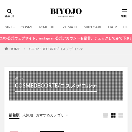
GIRLS
COSME
MAKEUP
EYE MAKE
SKIN CARE
HAIR
HAIR
式ウェブサイト。instagram公式アカウントも是非、チェックしてみて下さいませ。
HOME
COSMEDECORTE/コスメデコルテ
TAG
COSMEDECORTE/コスメデコルテ
新着順
人気順
おすすめカテゴリ
COSME