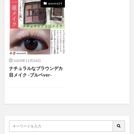
acosme24
2020年11月26日
ナチュラルなブラウンデカ
目メイク -ブルベver-