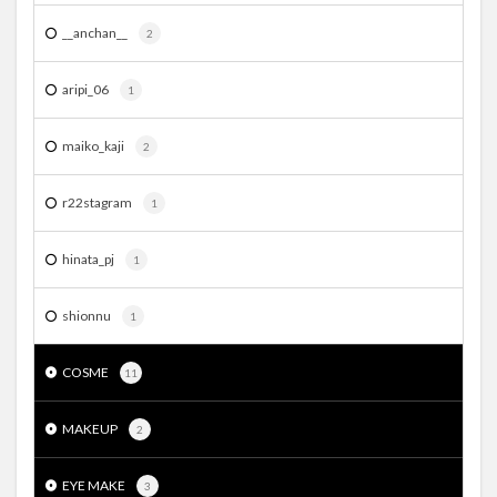
__anchan__
2
aripi_06
1
maiko_kaji
2
r22stagram
1
hinata_pj
1
shionnu
1
COSME
11
MAKEUP
2
EYE MAKE
3