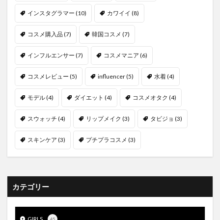
インスタグラマー
(10)
カワイイ
(8)
コスメ購入品
(7)
韓国コスメ
(7)
インフルエンサー
(7)
コスメマニア
(6)
コスメレビュー
(5)
influencer
(5)
水着
(4)
モデル
(4)
ダイエット
(4)
コスメオタク
(4)
スウォッチ
(4)
リップメイク
(3)
タビジョ
(3)
スキンケア
(3)
プチプラコスメ
(3)
カテゴリー
GIRLS
45