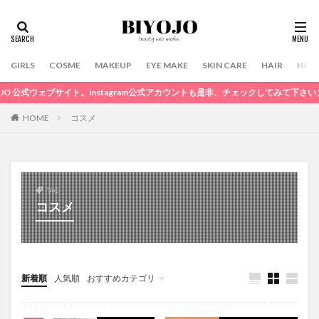
GIRLS
COSME
MAKEUP
EYE MAKE
SKIN CARE
HAIR
HAIR
ウェブサイト。instagram公式アカウントも是非、チェックしてみて下さいませ。
HOME
コスメ
TAG
コスメ
新着順
人気順
おすすめカテゴリ
COSME