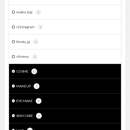
maiko_kaji
2
r22stagram
1
hinata_pj
1
shionnu
1
COSME
11
MAKEUP
2
EYE MAKE
3
SKIN CARE
1