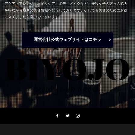
アケア・アレンジ、ネイルケア、ボディメイクなど、美容女子の方々の協力
を得ながら最新の美容情報を配信しております。少しでも美容のためにお役
に立てましたら幸いでございます。
運営会社公式ウェブサイトはコチラ