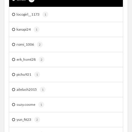
locogirl__1173
1
kanapi24
1
romi_1006
2
erk_hsmt28
2
pichu921
1
ailelash2015
1
suzy.cosme
1
yun_fit23
2