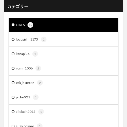
カテゴリー
GIRLS
45
locogirl__1173
1
kanapi24
1
romi_1006
2
erk_hsmt28
2
pichu921
1
ailelash2015
1
suzy.cosme
1