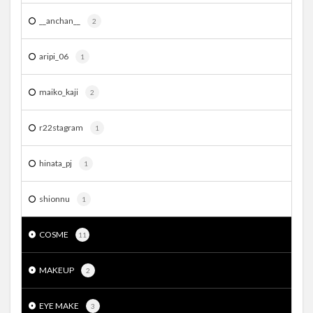
__anchan__
2
aripi_06
1
maiko_kaji
2
r22stagram
1
hinata_pj
1
shionnu
1
COSME
11
MAKEUP
2
EYE MAKE
3