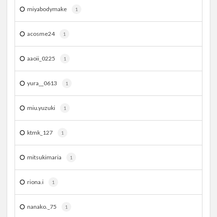
miyabodymake
1
acosme24
1
aaoii_0225
1
yura__0613
1
miu.yuzuki
1
ktmk_127
1
mitsukimaria
1
riona.i
1
nanako._75
1