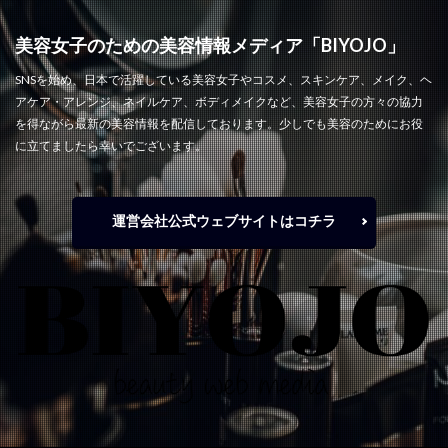
美容女子のための美容情報メディア「BIYOJO」
SNSを始め、日本で活躍している美容女子やコスメ、スキンケア、メイク、ヘ
アケア・アレンジ、ネイルケア、ボディメイクなど、美容女子の方々の協力
を得ながら最新の美容情報を配信しております。少しでも美容のためにお役
に立てましたら幸いでございます。
運営会社公式ウェブサイトはコチラ