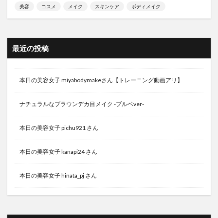
美容
コスメ
メイク
スキンケア
ボディメイク
最近の投稿
本日の美容女子 miyabodymakeさん【トレーニング動画アリ】
ナチュラルなブラウンデカ目メイク -ブルベver-
本日の美容女子 pichu921 さん
本日の美容女子 kanapi24 さん
本日の美容女子 hinata_pj さん