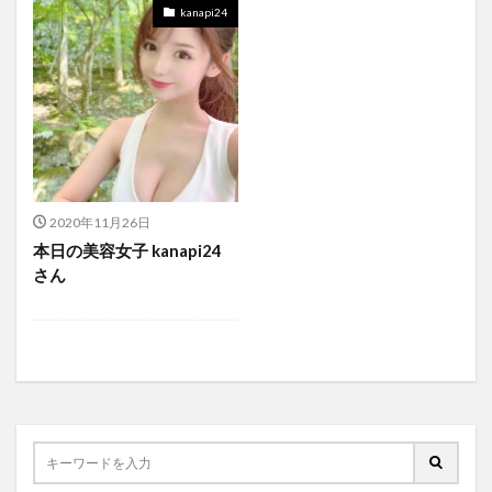
kanapi24
2020年11月26日
本日の美容女子 kanapi24
さん