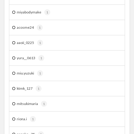
miyabodymake
1
acosme24
1
aaoii_0225
1
yura__0613
1
miu.yuzuki
1
ktmk_127
1
mitsukimaria
1
riona.i
1