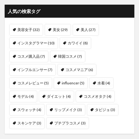
人気の検索タグ
美容女子
(32)
美女
(29)
美人
(27)
インスタグラマー
(10)
カワイイ
(8)
コスメ購入品
(7)
韓国コスメ
(7)
インフルエンサー
(7)
コスメマニア
(6)
コスメレビュー
(5)
influencer
(5)
水着
(4)
モデル
(4)
ダイエット
(4)
コスメオタク
(4)
スウォッチ
(4)
リップメイク
(3)
タビジョ
(3)
スキンケア
(3)
プチプラコスメ
(3)