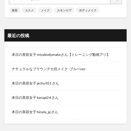
美容
コスメ
メイク
スキンケア
ボディメイク
最近の投稿
本日の美容女子 miyabodymakeさん【トレーニング動画アリ】
ナチュラルなブラウンデカ目メイク -ブルベver-
本日の美容女子 pichu921 さん
本日の美容女子 kanapi24 さん
本日の美容女子 hinata_pj さん