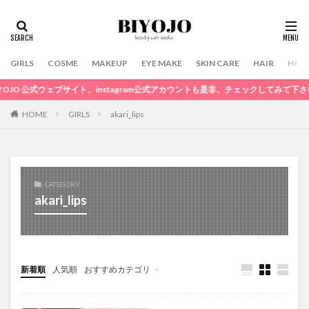
GIRLS
COSME
MAKEUP
EYE MAKE
SKIN CARE
HAIR
HAIR
公式ウェブサイト。instagram公式アカウントも是非、チェックしてみて下さいませ。
HOME
GIRLS
akari_lips
CATEGORY
akari_lips
新着順
人気順
おすすめカテゴリ
COSME