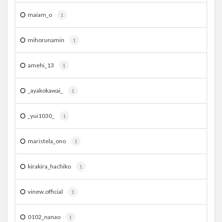
maiam_o
1
mihorunamin
1
amehi_13
1
_ayakokawai_
1
_yui1030_
1
maristela_ono
1
kirakira_hachiko
1
vinew.official
1
0102_nanao
1