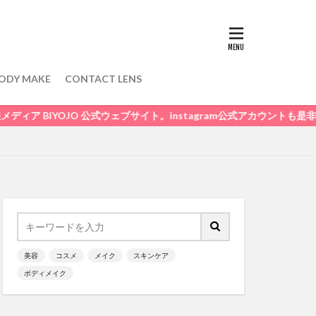
ODY MAKE
CONTACT LENS
O 公式ウェブサイト。instagram公式アカウントも是非、チェックして
美容
コスメ
メイク
スキンケア
ボディメイク