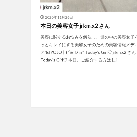
2020年11月26日
本日の美容女子 jrkm.x2 さん
美容に関するお悩みを解決し、世の中の美容女子
っとキレイにする美容女子のための美容情報メデ
ア”BIYOJO | ビヨジョ” Today’s Girl♡ jrkm.x2 さん
Today’s Girl♡ 本日、ご紹介する方は […]