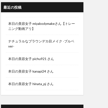
最近の投稿
本日の美容女子 miyabodymakeさん【トレー
ニング動画アリ】
ナチュラルなブラウンデカ目メイク -ブルベ
ver-
本日の美容女子 pichu921 さん
本日の美容女子 kanapi24 さん
本日の美容女子 hinata_pj さん