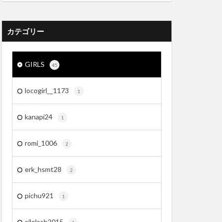
カテゴリー
GIRLS
45
locogirl__1173
1
kanapi24
1
romi_1006
2
erk_hsmt28
2
pichu921
1
ailelash2015