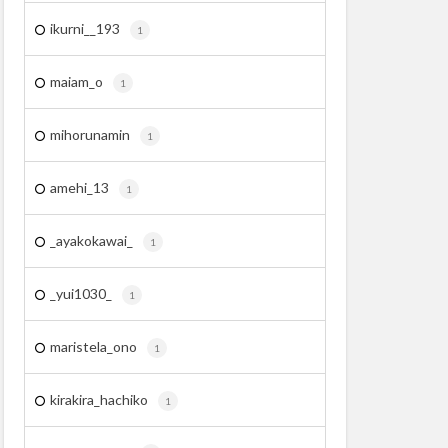
ikurni__193
1
maiam_o
1
mihorunamin
1
amehi_13
1
_ayakokawai_
1
_yui1030_
1
maristela_ono
1
kirakira_hachiko
1