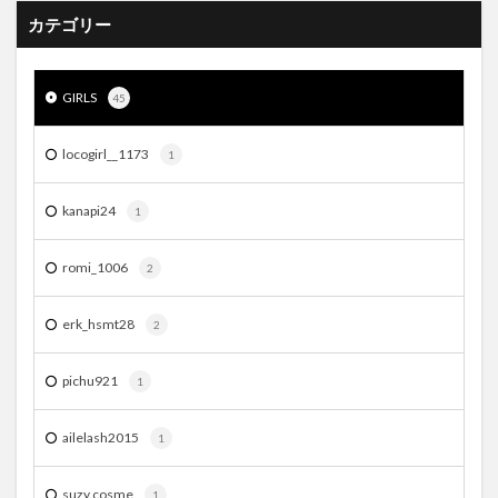
カテゴリー
GIRLS
45
locogirl__1173
1
kanapi24
1
romi_1006
2
erk_hsmt28
2
pichu921
1
ailelash2015
1
suzy.cosme
1