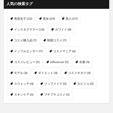
人気の検索タグ
美容女子
(32)
美女
(29)
美人
(27)
インスタグラマー
(10)
カワイイ
(8)
コスメ購入品
(7)
韓国コスメ
(7)
インフルエンサー
(7)
コスメマニア
(6)
コスメレビュー
(5)
influencer
(5)
水着
(4)
モデル
(4)
ダイエット
(4)
コスメオタク
(4)
スウォッチ
(4)
リップメイク
(3)
タビジョ
(3)
スキンケア
(3)
プチプラコスメ
(3)